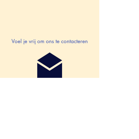
Voel je vrij om ons te contacteren
tel: 0473/436700
E-mail:
info
@timberandstone.be
www.timberandstone.be
BE
0717 954 408