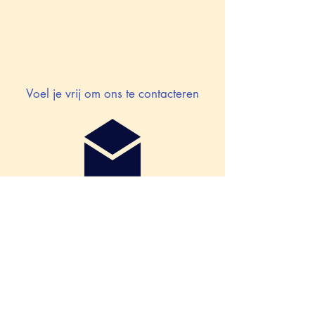
Voel je vrij om ons te contacteren
tel: 0473/436700
E-mail:
info
@timberandstone.be
www.timberandstone.be
BE
0717 954 408